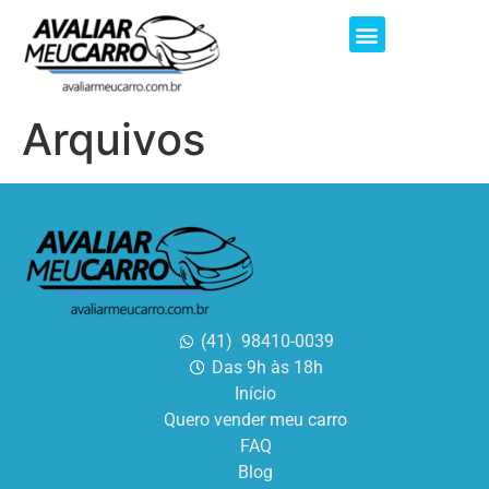
Arquivos
(41) 98410-0039
Das 9h às 18h
Início
Quero vender meu carro
FAQ
Blog